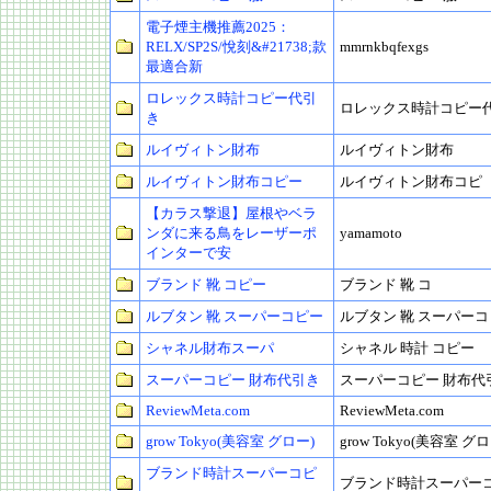
電子煙主機推薦2025：
RELX/SP2S/悅刻&#21738;款
mmrnkbqfexgs
最適合新
ロレックス時計コピー代引
ロレックス時計コピー
き
ルイヴィトン財布
ルイヴィトン財布
ルイヴィトン財布コピー
ルイヴィトン財布コピ
【カラス撃退】屋根やベラ
ンダに来る鳥をレーザーポ
yamamoto
インターで安
ブランド 靴 コピー
ブランド 靴 コ
ルブタン 靴 スーパーコピー
ルブタン 靴 スーパー
シャネル財布スーパ
シャネル 時計 コピー
スーパーコピー 財布代引き
スーパーコピー 財布代
ReviewMeta.com
ReviewMeta.com
grow Tokyo(美容室 グロー)
grow Tokyo(美容室 グロ
ブランド時計スーパーコピ
ブランド時計スーパー