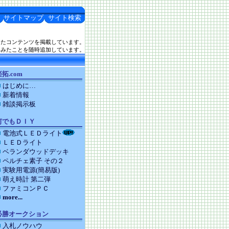
サイトマップ
サイト検索
したコンテンツを掲載しています。
てみたことを随時追加しています。
拓.com
はじめに…
新着情報
雑談掲示板
何でもＤＩＹ
電池式ＬＥＤライト
ＬＥＤライト
ベランダウッドデッキ
ペルチェ素子 その２
実験用電源(簡易版)
萌え時計 第二弾
ファミコンＰＣ
more...
必勝オークション
入札ノウハウ