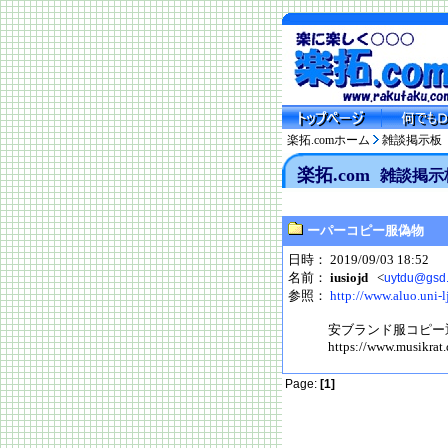
楽拓.comホーム
雑談掲示板
楽拓.com
雑談掲示
ーパーコピー服偽物
日時： 2019/09/03 18:52
名前：
iusiojd
<
uytdu@gsd
参照：
http://www.aluo.uni-lj
安ブランド服コピー
https://www.musikrat.
Page:
[1]