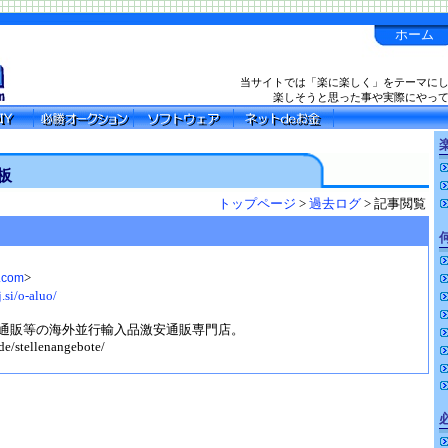
ホーム
当サイトでは「楽に楽しく」をテーマに
楽しそうと思った事や実際にやっ
楽
板
トップページ
>
過去ログ
> 記事閲覧
>
.com
.si/o-aluo/
通販等の海外並行輸入品激安通販専門店。
de/stellenangebote/