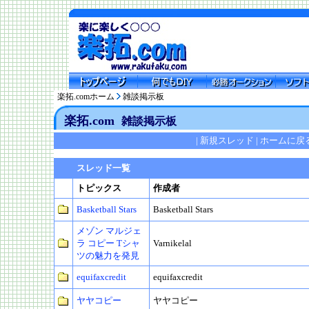
楽拓.comホーム
雑談掲示板
楽拓.com
雑談掲示板
|
新規スレッド
|
ホームに戻
スレッド一覧
トピックス
作成者
Basketball Stars
Basketball Stars
メゾン マルジェ
ラ コピー Tシャ
Varnikelal
ツの魅力を発見
equifaxcredit
equifaxcredit
ヤヤコピー
ヤヤコピー