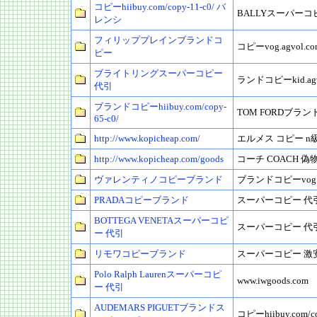
コピーhiibuy.com/copy-11-c0/ バ
BALLYスーパーコ
レンシ
フィリッププレインブランドコ
コピーvog.agvol.com
ピー
ブライトリングスーパーコピー
ランドコピーkid.agvo
代引
ブランドコピーhiibuy.com/copy-
TOM FORDブラ
65-c0/
http://www.kopicheap.com/
エルメス コピー n
http://www.kopicheap.com/goods
コーチ COACH 偽
ヴァレンティノコピーブランド
ブランドコピーvog.ag
PRADAコピーブランド
スーパーコピー 代引hi
BOTTEGA VENETAスーパーコピ
スーパーコピー 代引hi
ー 代引
リモワコピーブランド
スーパーコピー 激安vo
Polo Ralph Laurenスーパーコピ
www.iwgoods.com
ー 代引
AUDEMARS PIGUETブランドス
コピーhiibuy.com/c