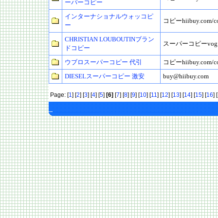
ーパーコピー
インターナショナルウォッコピ
コピーhiibuy.com/c
ー
CHRISTIAN LOUBOUTINブラン
スーパーコピーvog.ag
ドコピー
ウブロスーパーコピー 代引
コピーhiibuy.com/c
DIESELスーパーコピー 激安
buy@hiibuy.com
Page: [
1
] [
2
] [
3
] [
4
] [
5
]
[6]
[
7
] [
8
] [
9
] [
10
] [
11
] [
12
] [
13
] [
14
] [
15
] [
16
] [