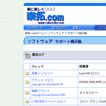
楽拓.comホーム
ソフトウェア
サポート掲示板
ソフトウェア
サポート掲示板
過去ログ
スレッド
投稿者
高級ジュエリー
kopi100 口コミ
ブランド コピー
PATEK PHILIPP
vog.agvol.com/brand-50
偽物ブランド
オメガコピー
vog.agvol.com/brand-269-
CARTIERスーパーコピー
コピー ブランドhiibu