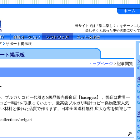
ホーム
当サイトでは「楽に楽しく」をテーマに
楽しそうと思った事や実際にやっ
ア
サポート掲示板
ート掲示板
トップページ
> 記事閲覧
ー
ー、ブルガリコピー代引きN級品販売優良店【hacopyss】 。弊店は世界一
コピー時計を取扱っています。最高級ブルガリ時計コピー偽物激安人気
よい材料と優れた品質で作ります。日本全国送料無料,広大な客を歓迎して
collections/bvlgari