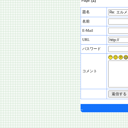
Page:
[1]
題名
名前
E-Mail
URL
パスワード
コメント