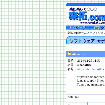
楽拓.comホーム
ソフトウェ
ソフトウェア
サポ
sihoooffice
日時： 2024/12/25 11:50
名前：
sihoooffice
参照：
https://de.sihoooffic
https://de.sihoooffic
lumbar-support Sihoo 
Turns out, premium c
Page:
[1]