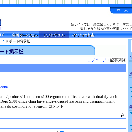
ホーム
当サイトでは「楽に楽しく」をテーマに
楽しそうと思った事や実際にやっ
ア
サポート掲示板
ート掲示板
トップページ
> 記事閲覧
e.com/
e.com/products/sihoo-doro-s100-ergonomic-office-chair-with-dual-dynamic-
Doro S100 office chair have always caused me pain and disappointment.
hairs do cost more for a reason. コメント