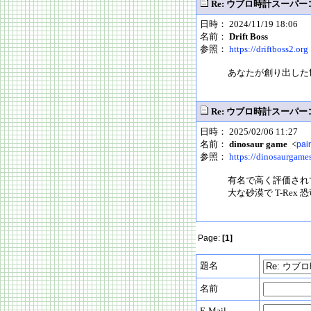
Re: ウブロ時計スーパ
日時： 2024/11/19 18:06
名前：
Drift Boss
参照：
https://driftboss2.org
あなたが創り出した
Re: ウブロ時計スーパ
日時： 2025/02/06 11:27
名前：
dinosaur game
<
pai
参照：
https://dinosaurgames
有名で高く評価されてい
大な砂漠で T-Re
Page:
[1]
題名
名前
E-Mail