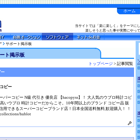
ホーム
当サイトでは「楽に楽しく」をテーマに
楽しそうと思った事や実際にやっ
ア
サポート掲示板
ート掲示板
トップページ
> 記事閲覧
ピー
コピー
ーコピー N級 代引き 優良店 【hacopyss】！ 大人気のウブロ時計コピ
高いウブロ 時計コピーだからこそ。10年間以上のブランド コピー品 販
信用できるスーパーコピーブランド店！日本全国送料無料,歓迎購入！ ！
collections/hublot