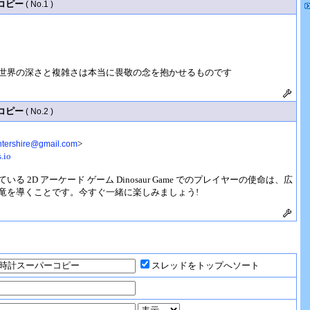
ーコピー
( No.1 )
世界の深さと複雑さは本当に畏敬の念を抱かせるものです
ーコピー
( No.2 )
>
ntershire@gmail.com
.io
る 2D アーケード ゲーム Dinosaur Game でのプレイヤーの使命は、広
x 恐竜を導くことです。今すぐ一緒に楽しみましょう!
スレッドをトップへソート