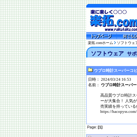
楽拓.comホーム
ソフトウェ
ソフトウェア
サポ
ウブロ時計スーパーコ
日時： 2024/03/24 16:53
名前：
ウブロ時計スーパー
高品質ウブロ時計スーパ
ーが大集合！ 人気が
売実績を持っている
https://hacopyss.com/
Page:
[1]